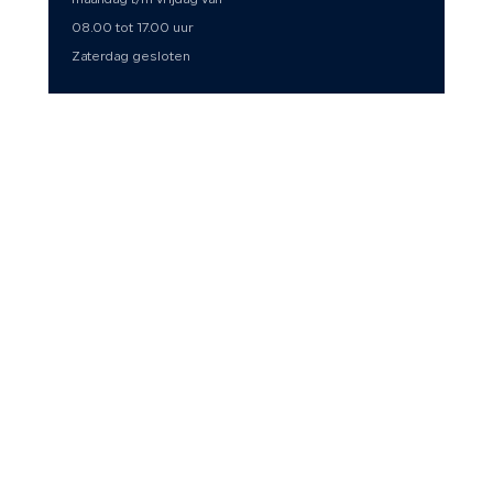
maandag t/m vrijdag van
08.00 tot 17.00 uur
Zaterdag gesloten