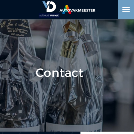
HOME
AANBOD
WERKPLAATS
Contact
DIENSTEN
OVER ONS
VERKOCHT
VACATURE