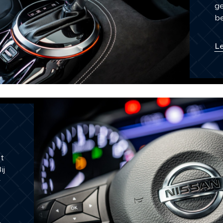
g
be
L
t
ij
r