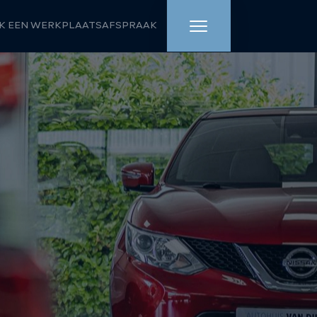
K EEN WERKPLAATSAFSPRAAK
HOME
AANBOD
WERKPLAATS
DIENSTEN
OVER ONS
VERKOCHT
VACATURE