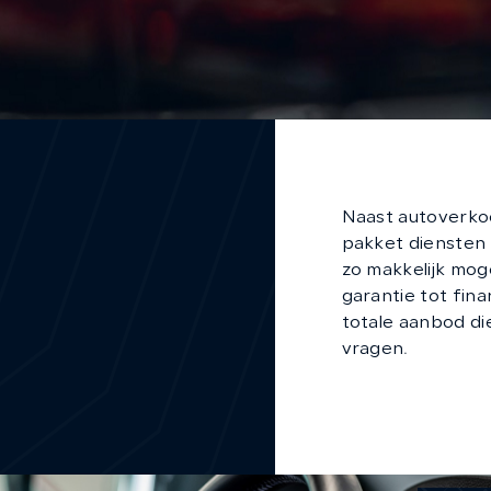
Naast autoverkoo
pakket diensten
zo makkelijk mog
garantie tot fina
totale aanbod di
vragen.