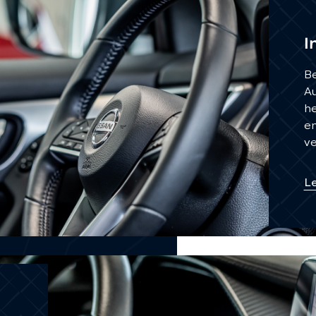
I
Be
Au
he
en
v
L