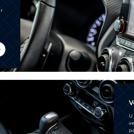
ar
V
U 
ve
pa