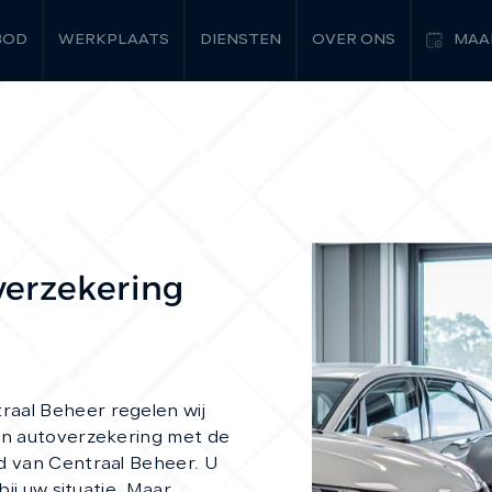
BOD
WERKPLAATS
DIENSTEN
OVER ONS
MAA
verzekering
aal Beheer regelen wij
en autoverzekering met de
d van Centraal Beheer. U
bij uw situatie. Maar