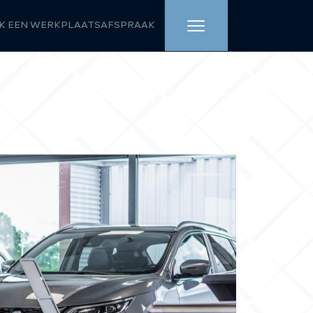
K EEN WERKPLAATSAFSPRAAK
HOME
AANBOD
WERKPLAATS
DIENSTEN
OVER ONS
VERKOCHT
VACATURE