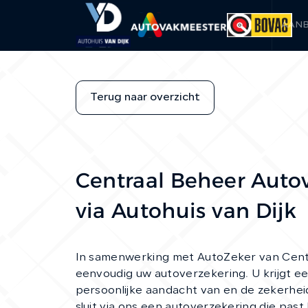
AAN
Terug naar overzicht
Centraal Beheer Auto
via Autohuis van Dijk
In samenwerking met AutoZeker van Centr
eenvoudig uw autoverzekering. U krijgt e
persoonlijke aandacht van
en de zekerhei
sluit via ons een autoverzekering die past 