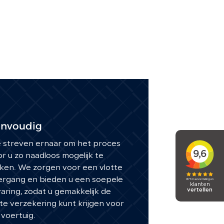
nvoudig
 streven ernaar om het proces
r u zo naadloos mogelijk te
ken. We zorgen voor een vlotte
ergang en bieden u een soepele
aring, zodat u gemakkelijk de
ste verzekering kunt krijgen voor
voertuig.