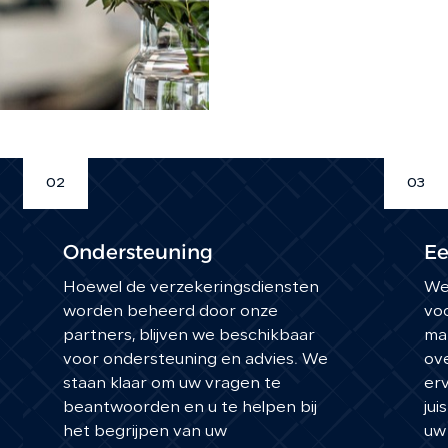
02
03
Ondersteuning
Ee
Hoewel de verzekeringsdiensten
We
worden beheerd door onze
voo
partners, blijven we beschikbaar
ma
voor ondersteuning en advies. We
ov
staan klaar om uw vragen te
erv
beantwoorden en u te helpen bij
jui
het begrijpen van uw
uw 