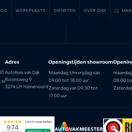
BOD
WERKPLAATS
DIENSTEN
OVER ONS
MAA
Adres
Openingstijden showroom
Opening
31
Autohuis van Dijk
Maandag t/m vrijdag van
maandag 
Boonsweg 9
09.00 tot 18.00 uur
08.00 to
.nl
3274 LH Heinenoord
Zaterdag van 09.30 tot
Zaterda
17.00 uur