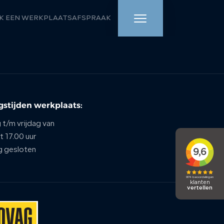
K EEN WERKPLAATSAFSPRAAK
HOME
AANBOD
stijden werkplaats:
WERKPLAATS
t/m vrijdag van
DIENSTEN
t 17.00 uur
g gesloten
OVER ONS
VERKOCHT
VACATURE