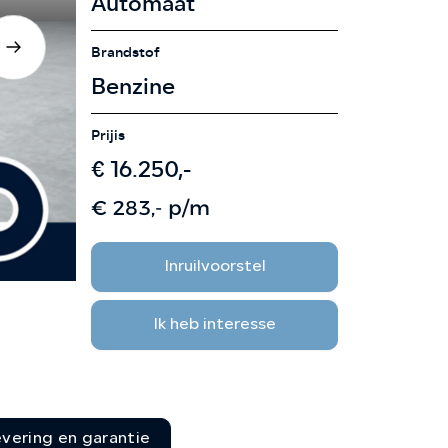
Automaat
CONTACT
Brandstof
Benzine
Prijis
€ 16.250,-
€ 283,- p/m
Inruilvoorstel
Ik heb interesse
evering en garantie