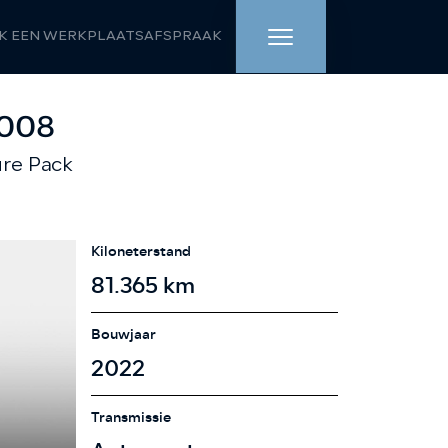
K EEN WERKPLAATSAFSPRAAK
HOME
2008
ure Pack
AANBOD
WERKPLAATS
Kiloneterstand
DIENSTEN
81.365 km
OVER ONS
Bouwjaar
2022
VERKOCHT
Transmissie
VACATURE