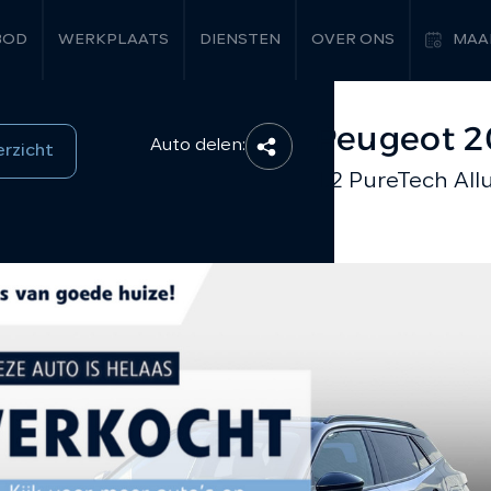
BOD
WERKPLAATS
DIENSTEN
OVER ONS
MAA
Peugeot 
Auto delen:
erzicht
1.2 PureTech All