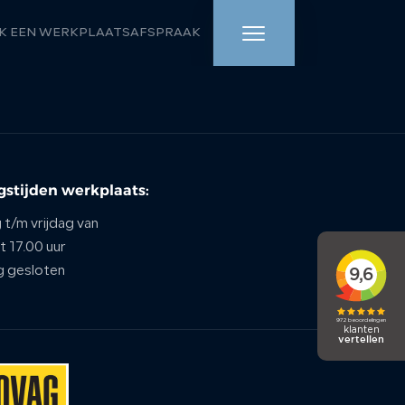
K EEN WERKPLAATSAFSPRAAK
HOME
AANBOD
stijden werkplaats:
WERKPLAATS
t/m vrijdag van
DIENSTEN
t 17.00 uur
g gesloten
OVER ONS
VERKOCHT
VACATURE