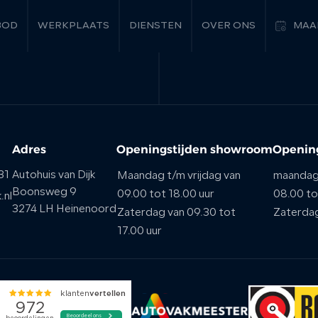
BOD
WERKPLAATS
DIENSTEN
OVER ONS
MAA
Adres
Openingstijden showroom
Opening
31
Autohuis van Dijk
Maandag t/m vrijdag van
maandag 
Boonsweg 9
09.00 tot 18.00 uur
08.00 to
.nl
3274 LH Heinenoord
Zaterdag van 09.30 tot
Zaterda
17.00 uur