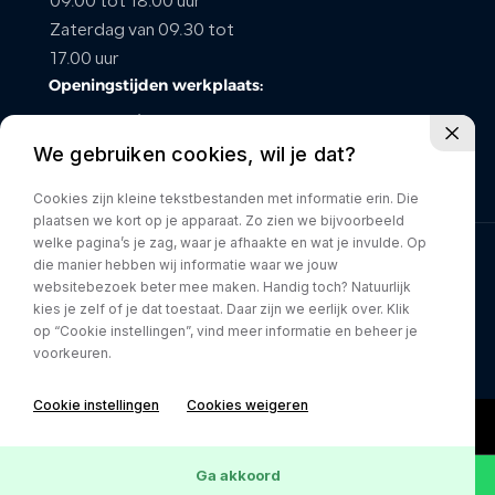
09.00 tot 18.00 uur
Zaterdag van 09.30 tot
CONTACT
17.00 uur
Openingstijden werkplaats:
maandag t/m vrijdag van
We gebruiken cookies, wil je dat?
08.00 tot 17.00 uur
Zaterdag gesloten
Cookies zijn kleine tekstbestanden met informatie erin. Die
plaatsen we kort op je apparaat. Zo zien we bijvoorbeeld
welke pagina’s je zag, waar je afhaakte en wat je invulde. Op
die manier hebben wij informatie waar we jouw
Privacy policy
websitebezoek beter mee maken. Handig toch? Natuurlijk
kies je zelf of je dat toestaat. Daar zijn we eerlijk over. Klik
op “Cookie instellingen”, vind meer informatie en beheer je
voorkeuren.
Cookie instellingen
Cookies weigeren
Ga akkoord