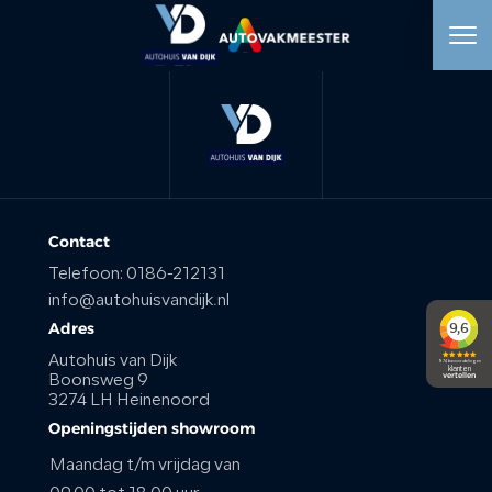
HOME
AANBOD
WERKPLAATS
Contact
Telefoon:
0186-212131
DIENSTEN
info@autohuisvandijk.nl
Adres
OVER ONS
Autohuis van Dijk
Boonsweg 9
3274 LH Heinenoord
VERKOCHT
Openingstijden showroom
Maandag t/m vrijdag van
VACATURE