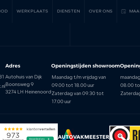
BOD
WERKPLAATS
DIENSTEN
OVER ONS
MAA
Adres
Openingstijden showroom
Opening
31
Autohuis van Dijk
Maandag t/m vrijdag van
maandag 
Boonsweg 9
09.00 tot 18.00 uur
08.00 to
.nl
3274 LH Heinenoord
Zaterdag van 09.30 tot
Zaterda
17.00 uur