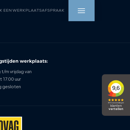
K EEN WERKPLAATSAFSPRAAK
HOME
AANBOD
stijden werkplaats:
WERKPLAATS
t/m vrijdag van
DIENSTEN
t 17.00 uur
g gesloten
OVER ONS
VERKOCHT
VACATURE