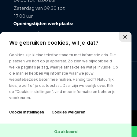
09.00 tot 18.00 uur
Zaterdag van 09.30 tot
CONTACT
17.00 uur
Openingstijden werkplaats:
maandag t/m vrijdag van
We gebruiken cookies, wil je dat?
08.00 tot 17.00 uur
Zaterdag gesloten
Cookies zijn kleine tekstbestanden met informatie erin. Die
plaatsen we kort op je apparaat. Zo zien we bijvoorbeeld
welke pagina’s je zag, waar je afhaakte en wat je invulde. Op
die manier hebben wij informatie waar we jouw
Privacy policy
websitebezoek beter mee maken. Handig toch? Natuurlijk
kies je zelf of je dat toestaat. Daar zijn we eerlijk over. Klik
op “Cookie instellingen”, vind meer informatie en beheer je
voorkeuren.
Cookie instellingen
Cookies weigeren
Ga akkoord