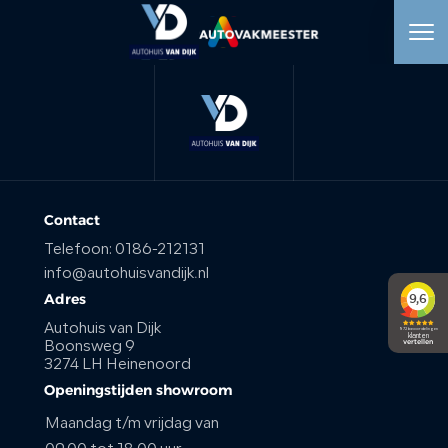
HOME
AANBOD
WERKPLAATS
Contact
Telefoon:
0186-212131
DIENSTEN
info@autohuisvandijk.nl
Adres
OVER ONS
Autohuis van Dijk
Boonsweg 9
3274 LH Heinenoord
VERKOCHT
Openingstijden showroom
Maandag t/m vrijdag van
VACATURE