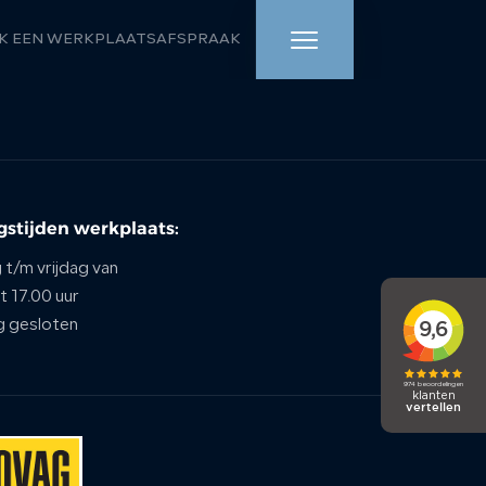
K EEN WERKPLAATSAFSPRAAK
HOME
AANBOD
stijden werkplaats:
WERKPLAATS
t/m vrijdag van
DIENSTEN
t 17.00 uur
g gesloten
OVER ONS
VERKOCHT
VACATURE