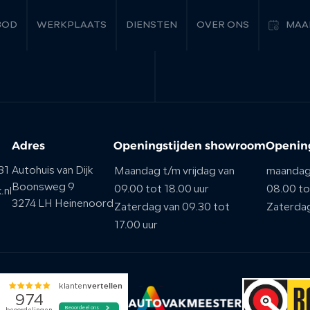
BOD
WERKPLAATS
DIENSTEN
OVER ONS
MAA
Adres
Openingstijden showroom
Opening
31
Autohuis van Dijk
Maandag t/m vrijdag van
maandag 
Boonsweg 9
09.00 tot 18.00 uur
08.00 to
.nl
3274 LH Heinenoord
Zaterdag van 09.30 tot
Zaterda
17.00 uur