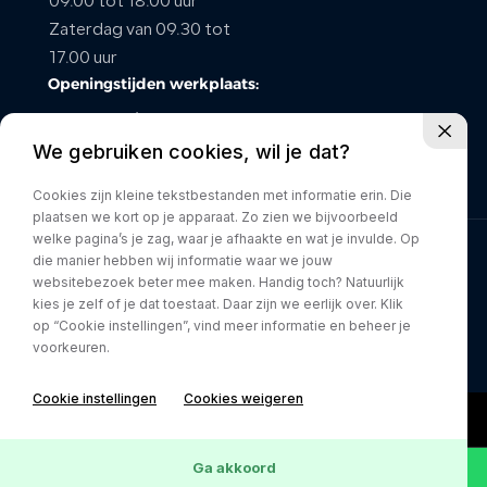
09.00 tot 18.00 uur
Zaterdag van 09.30 tot
CONTACT
17.00 uur
Openingstijden werkplaats:
maandag t/m vrijdag van
We gebruiken cookies, wil je dat?
08.00 tot 17.00 uur
Zaterdag gesloten
Cookies zijn kleine tekstbestanden met informatie erin. Die
plaatsen we kort op je apparaat. Zo zien we bijvoorbeeld
welke pagina’s je zag, waar je afhaakte en wat je invulde. Op
die manier hebben wij informatie waar we jouw
Privacy policy
websitebezoek beter mee maken. Handig toch? Natuurlijk
kies je zelf of je dat toestaat. Daar zijn we eerlijk over. Klik
op “Cookie instellingen”, vind meer informatie en beheer je
voorkeuren.
Cookie instellingen
Cookies weigeren
Ga akkoord