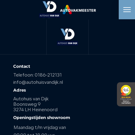
HOME
AANBOD
WERKPLAATS
Contact
Telefoon:
0186-212131
DIENSTEN
info@autohuisvandijk.nl
Adres
OVER ONS
Autohuis van Dijk
Boonsweg 9
3274 LH Heinenoord
VERKOCHT
Openingstijden showroom
Maandag t/m vrijdag van
VACATURE