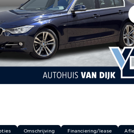
ties
Omschrijving
Financiering/lease
Afl