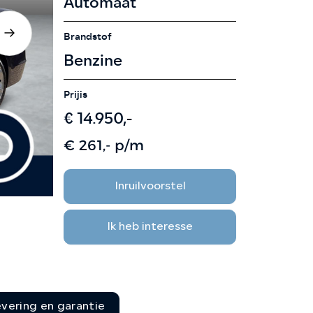
Automaat
CONTACT
Brandstof
Benzine
Prijis
€ 14.950,-
€ 261,- p/m
Inruilvoorstel
Ik heb interesse
evering en garantie