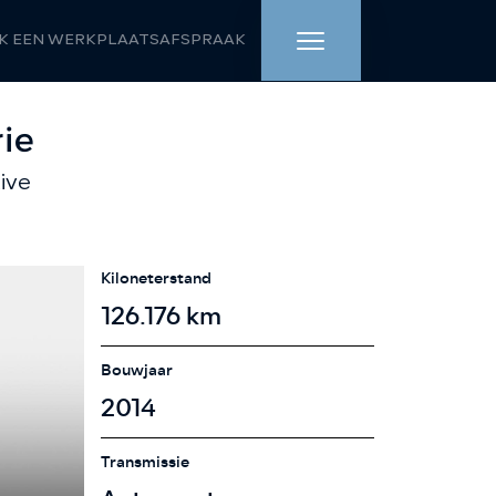
K EEN WERKPLAATSAFSPRAAK
HOME
ie
ive
AANBOD
WERKPLAATS
Kiloneterstand
DIENSTEN
126.176 km
OVER ONS
Bouwjaar
2014
VERKOCHT
Transmissie
VACATURE