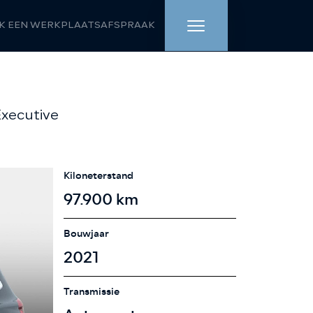
K EEN WERKPLAATSAFSPRAAK
HOME
Executive
AANBOD
WERKPLAATS
Kiloneterstand
DIENSTEN
97.900 km
OVER ONS
Bouwjaar
2021
VERKOCHT
Transmissie
VACATURE