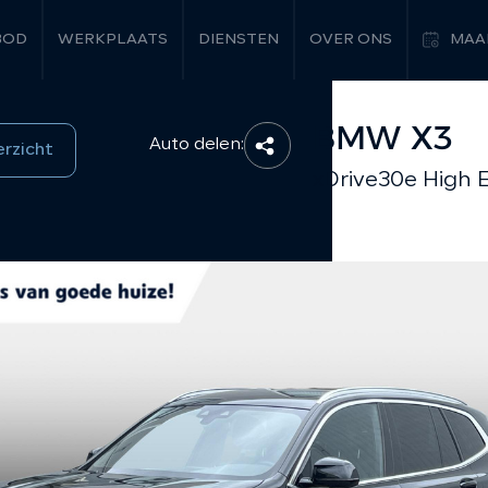
BOD
WERKPLAATS
DIENSTEN
OVER ONS
MAA
BMW X3
Auto delen:
erzicht
xDrive30e High 