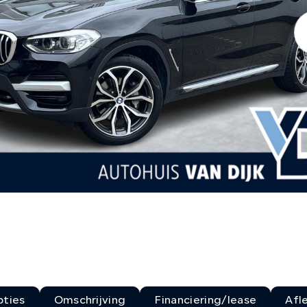
ties
Omschrijving
Financiering/lease
Afl