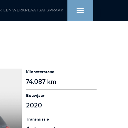
K EEN WERKPLAATSAFSPRAAK
HOME
AANBOD
WERKPLAATS
Kiloneterstand
DIENSTEN
74.087 km
OVER ONS
Bouwjaar
2020
VERKOCHT
Transmissie
VACATURE