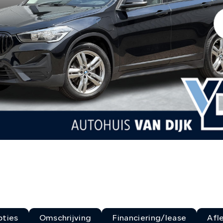
ties
Omschrijving
Financiering/lease
Afl