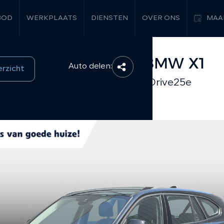
BOD
WERKPLAATS
DIENSTEN
OVER ONS
MAA
BMW X1
Auto delen:
erzicht
xDrive25e