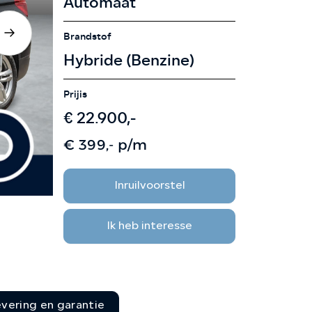
Automaat
CONTACT
Brandstof
Hybride (Benzine)
Prijis
€ 22.900,-
€ 399,- p/m
Inruilvoorstel
Ik heb interesse
evering en garantie