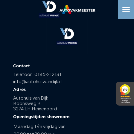
HOME
AANBOD
WERKPLAATS
Contact
Telefoon:
0186-212131
DIENSTEN
info@autohuisvandijk.nl
Adres
OVER ONS
Autohuis van Dijk
Boonsweg 9
3274 LH Heinenoord
VERKOCHT
Openingstijden showroom
Maandag t/m vrijdag van
VACATURE