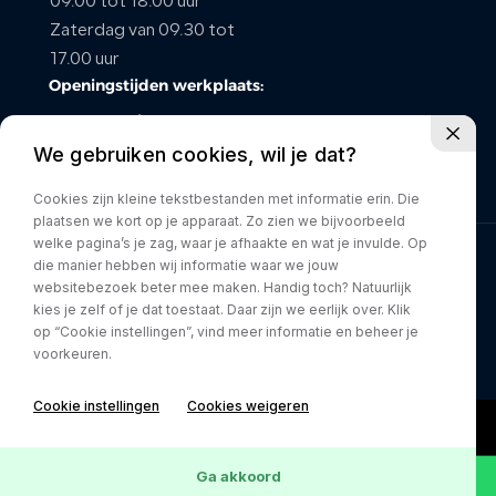
09.00 tot 18.00 uur
Zaterdag van 09.30 tot
CONTACT
17.00 uur
Openingstijden werkplaats:
maandag t/m vrijdag van
We gebruiken cookies, wil je dat?
08.00 tot 17.00 uur
Zaterdag gesloten
Cookies zijn kleine tekstbestanden met informatie erin. Die
plaatsen we kort op je apparaat. Zo zien we bijvoorbeeld
welke pagina’s je zag, waar je afhaakte en wat je invulde. Op
die manier hebben wij informatie waar we jouw
Privacy policy
websitebezoek beter mee maken. Handig toch? Natuurlijk
kies je zelf of je dat toestaat. Daar zijn we eerlijk over. Klik
op “Cookie instellingen”, vind meer informatie en beheer je
voorkeuren.
Cookie instellingen
Cookies weigeren
Ga akkoord