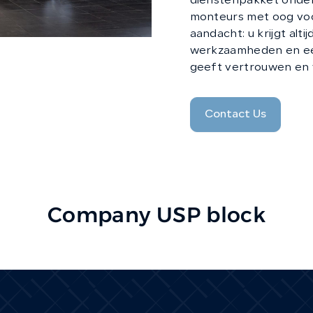
dienstenpakket onder
monteurs met oog voor
aandacht: u krijgt alti
werkzaamheden en een
geeft vertrouwen en 
Contact Us
Company USP block