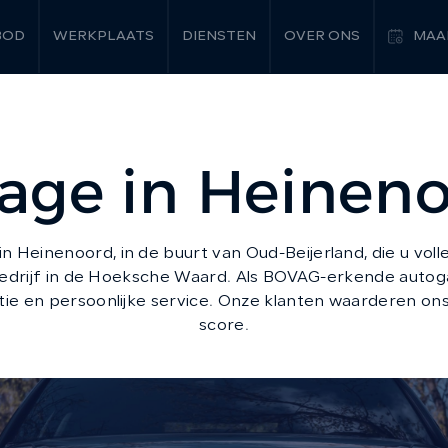
BOD
WERKPLAATS
DIENSTEN
OVER ONS
MAA
age in Heinen
n Heinenoord, in de buurt van Oud-Beijerland, die u vol
obedrijf in de Hoeksche Waard. Als BOVAG-erkende autog
ie en persoonlijke service. Onze klanten waarderen ons
score.