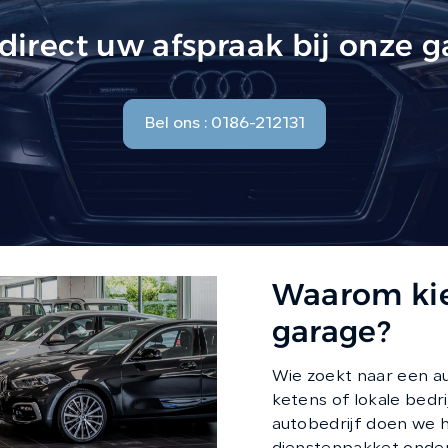
direct uw afspraak bij onze 
Bel ons : 0186-212131
Waarom kie
garage?
Wie zoekt naar een a
ketens of lokale bedr
autobedrijf doen we 