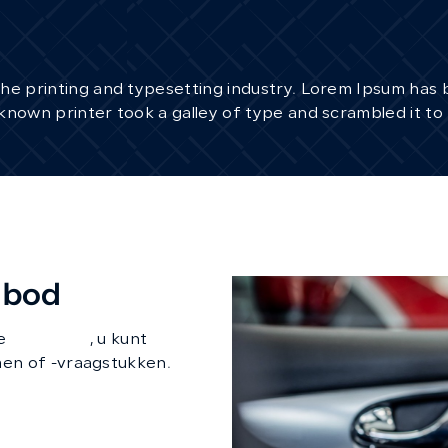
the printing and typesetting industry. Lorem Ipsum has
known printer took a galley of type and scrambled it t
nbod
te
occasions
, u kunt
men of -vraagstukken.