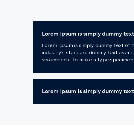
Lorem Ipsum is simply dummy text o
Lorem Ipsum is simply dummy text of t
industry's standard dummy text ever s
scrambled it to make a type specimen
Lorem Ipsum is simply dummy text 