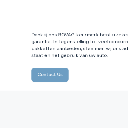
Apk-keuringen
Taxatie en inkoop
Financiering
Verzekeringen
Dankzij ons BOVAG-keurmerk bent u zeker 
garantie. In tegenstelling tot veel concurr
pakketten aanbieden, stemmen wij ons adv
staat en het gebruik van uw auto.
Contact Us