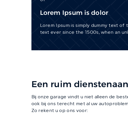
01
Lorem Ipsum is dolor
Lorem Ipsum is simply dummy text of 
text ever since the 1500s, when an un
Een ruim dienstenaa
Bij onze garage vindt u niet alleen de bes
ook bij ons terecht met al uw autoproble
Zo rekent u op ons voor:
Onderhoud
Reparaties