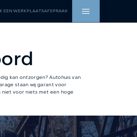
K EEN WERKPLAATSAFSPRAAK
HOME
oord
AANBOD
WERKPLAATS
ledig kan ontzorgen? Autohuis van
DIENSTEN
arage staan wij garant voor
 niet voor niets met een hoge
OVER ONS
VERKOCHT
VACATURE