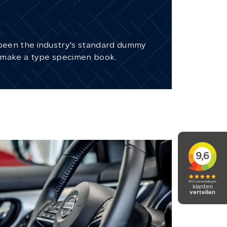
02
Lorem 
 been the industry's standard dummy
Lorem Ips
o make a type specimen book.
text ever