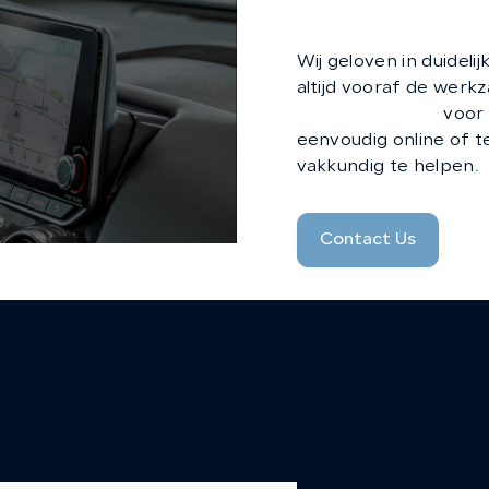
Plan direct een
Wij geloven in duidel
altijd vooraf de werk
afspraak maken
voor 
eenvoudig online of te
vakkundig te helpen.
Contact Us