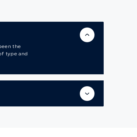
 been the
of type and