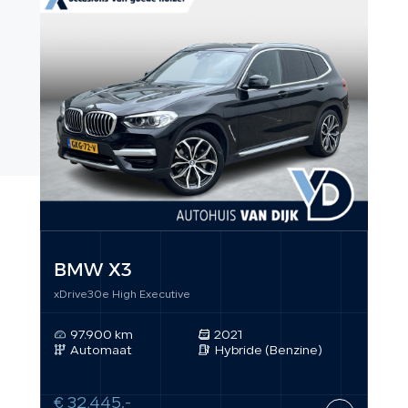
BMW X3
MG
xDrive30e High Executive
Luxu
97.900 km
2021
8
Automaat
Hybride (Benzine)
A
€ 32.445,-
€ 3