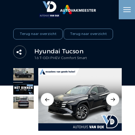
HOME
Terug naar overzicht
Terug naar overzicht
AANBOD
Hyundai Tucson
1.6 T-GDI PHEV Comfort Smart
WERKPLAATS
DIENSTEN
OVER ONS
VERKOCHT
VACATURE