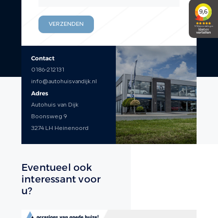
VERZENDEN
Contact
0186-212131
info@autohuisvandijk.nl
Adres
Autohuis van Dijk
Boonsweg 9
3274 LH Heinenoord
Eventueel ook
interessant voor
u?