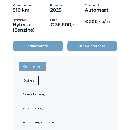
Kiloneterstand
Bouwjaar
Transmissie
910 km
2025
Automaat
CONTACT
Brandstof
Prijis
€ 506,- p/m
Hybride
€ 36.600,-
(Benzine)
Inruilvoorstel
Ik heb interesse
Kenmerken
Opties
Omschrijving
Financiering
Aflevering en garantie