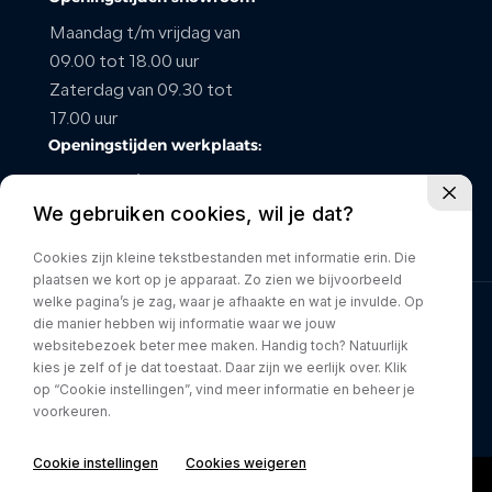
Maandag t/m vrijdag van
09.00 tot 18.00 uur
Zaterdag van 09.30 tot
17.00 uur
Openingstijden werkplaats:
maandag t/m vrijdag van
We gebruiken cookies, wil je dat?
08.00 tot 17.00 uur
Zaterdag gesloten
Cookies zijn kleine tekstbestanden met informatie erin. Die
plaatsen we kort op je apparaat. Zo zien we bijvoorbeeld
welke pagina’s je zag, waar je afhaakte en wat je invulde. Op
die manier hebben wij informatie waar we jouw
Privacy policy
websitebezoek beter mee maken. Handig toch? Natuurlijk
kies je zelf of je dat toestaat. Daar zijn we eerlijk over. Klik
op “Cookie instellingen”, vind meer informatie en beheer je
voorkeuren.
Cookie instellingen
Cookies weigeren