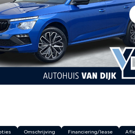
ties
Omschrijving
Financiering/lease
Afl