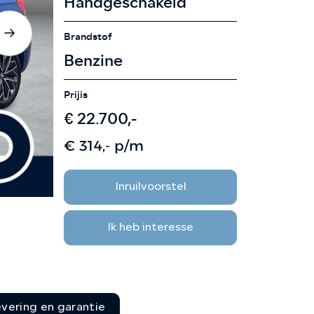
Handgeschakeld
CONTACT
Brandstof
Benzine
Prijis
€ 22.700,-
€ 314,- p/m
Inruilvoorstel
Ik heb interesse
evering en garantie