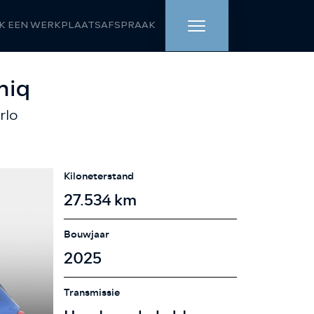
K EEN WERKPLAATSAFSPRAAK
HOME
miq
rlo
AANBOD
WERKPLAATS
Kiloneterstand
DIENSTEN
27.534 km
OVER ONS
Bouwjaar
2025
VERKOCHT
Transmissie
VACATURE