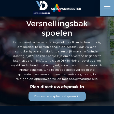
Versnellingsbak
HOME
spoelen
AANBOD
Een automatische versnellingsbak heeft onderhoud nodig
om soepel te blijven schakelen. Merkt u dat uw auto
schokkerig overschakelt, toeren blijft maken of minder
WERKPLAATS
krachtig rijdt? Dan kan het tijd zijn om de versnellingsbak te
laten spoelen. Bij Autohuis van Dijk in Heinenoord voeren
wij dit onderhoud deskundig uit, zodat uw automaat weer als
DIENSTEN
nieuw schakelt. Ons team beschikt over de juiste
apparatuur en kennis om uw transmissie grondig te
reinigen en opnieuw te vullen met hoogwaardige olie.
OVER ONS
Plan direct uw afspraak in
Plan een werkplaatsafspraak in!
VERKOCHT
VACATURE