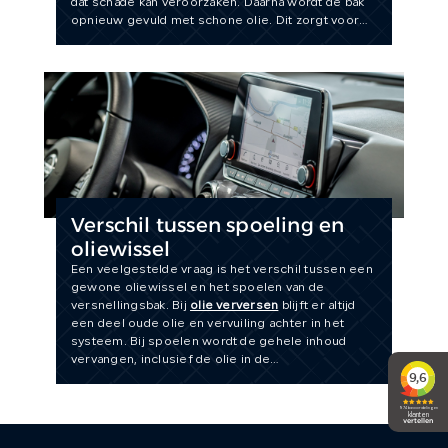
dat schade kan veroorzaken. Daarna wordt de bak
opnieuw gevuld met schone olie. Dit zorgt voor
soepeler schakelen, minder slijtage en een
langere levensduur van de automaat. Door deze
aanpak kiest u voor preventief
onderhoud
en
voorkomt u dure
reparaties
in de toekomst.
Verschil tussen spoeling en
oliewissel
Een veelgestelde vraag is het verschil tussen een
gewone oliewissel en het spoelen van de
versnellingsbak. Bij
olie verversen
blijft er altijd
een deel oude olie en vervuiling achter in het
systeem. Bij spoelen wordt de gehele inhoud
vervangen, inclusief de olie in de
koppelomvormer en leidingen. Daardoor is
spoelen veel effectiever en levert het merkbaar
betere prestaties op.