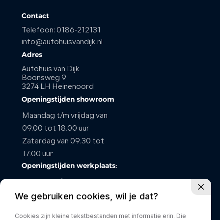
Contact
Telefoon:
0186-212131
info@autohuisvandijk.nl
Adres
Autohuis van Dijk
Boonsweg 9
3274 LH Heinenoord
Openingstijden showroom
Maandag t/m vrijdag van
09.00 tot 18.00 uur
Zaterdag van 09.30 tot
17.00 uur
Openingstijden werkplaats:
maandag t/m vrijdag van
We gebruiken cookies, wil je dat?
08.00 tot 17.00 uur
Zaterdag gesloten
Cookies zijn kleine tekstbestanden met informatie erin. Die