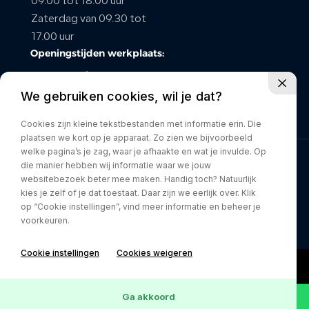
09.00 tot 18.00 uur
Zaterdag van 09.30 tot
CONTACT
17.00 uur
Openingstijden werkplaats:
maandag t/m vrijdag van
We gebruiken cookies, wil je dat?
08.00 tot 17.00 uur
Zaterdag gesloten
Cookies zijn kleine tekstbestanden met informatie erin. Die
plaatsen we kort op je apparaat. Zo zien we bijvoorbeeld
welke pagina’s je zag, waar je afhaakte en wat je invulde. Op
die manier hebben wij informatie waar we jouw
Privacy policy
websitebezoek beter mee maken. Handig toch? Natuurlijk
kies je zelf of je dat toestaat. Daar zijn we eerlijk over. Klik
op “Cookie instellingen”, vind meer informatie en beheer je
voorkeuren.
Cookie instellingen
Cookies weigeren
Ga akkoord