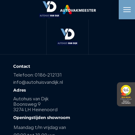
HOME
AANBOD
WERKPLAATS
Contact
Telefoon:
0186-212131
DIENSTEN
info@autohuisvandijk.nl
Adres
OVER ONS
Autohuis van Dijk
Boonsweg 9
3274 LH Heinenoord
VERKOCHT
Openingstijden showroom
Maandag t/m vrijdag van
VACATURE