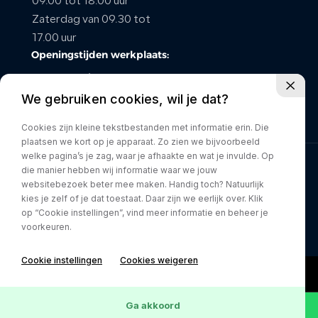
09.00 tot 18.00 uur
Zaterdag van 09.30 tot
CONTACT
17.00 uur
Openingstijden werkplaats:
maandag t/m vrijdag van
We gebruiken cookies, wil je dat?
08.00 tot 17.00 uur
Zaterdag gesloten
Cookies zijn kleine tekstbestanden met informatie erin. Die
plaatsen we kort op je apparaat. Zo zien we bijvoorbeeld
welke pagina’s je zag, waar je afhaakte en wat je invulde. Op
die manier hebben wij informatie waar we jouw
Privacy policy
websitebezoek beter mee maken. Handig toch? Natuurlijk
kies je zelf of je dat toestaat. Daar zijn we eerlijk over. Klik
op “Cookie instellingen”, vind meer informatie en beheer je
voorkeuren.
Cookie instellingen
Cookies weigeren
Ga akkoord