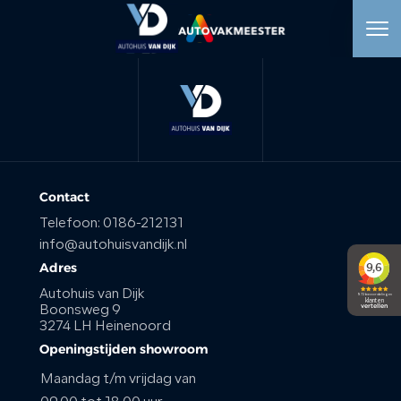
HOME
AANBOD
WERKPLAATS
Contact
Telefoon:
0186-212131
DIENSTEN
info@autohuisvandijk.nl
Adres
OVER ONS
Autohuis van Dijk
Boonsweg 9
3274 LH Heinenoord
VERKOCHT
Openingstijden showroom
Maandag t/m vrijdag van
VACATURE